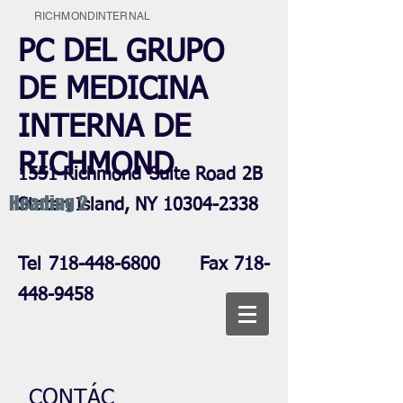
RICHMONDINTERNAL
PC DEL GRUPO
DE MEDICINA
INTERNA DE
RICHMOND
1551 Richmond
Suite Road 2B
Heading 2
Staten Island, NY
10304-2338
Tel
718-448-6800
Fax
718-
448-9458
CONTÁC