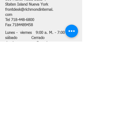
Staten Island Nueva York
frontdesk@richmondinternal.
com
Tel
718-448-6800
Fax
7184489458
Lunes - viernes 9:00 a. M. - 7:00 p. M.
sábado Cerrado
domingo Cerrado