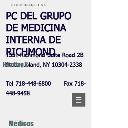
RICHMONDINTERNAL
PC DEL GRUPO
DE MEDICINA
INTERNA DE
RICHMOND
1551 Richmond
Suite Road 2B
Heading 2
Staten Island, NY
10304-2338
Tel
718-448-6800
Fax
718-
448-9458
Médicos