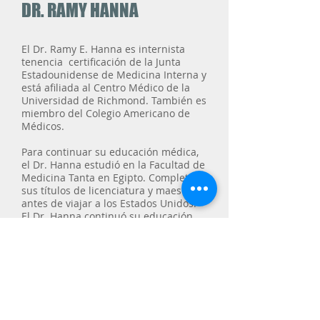
DR. RAMY HANNA
El Dr. Ramy E. Hanna es internista
tenencia
certificación de la Junta
Estadounidense de Medicina Interna y
está afiliada al Centro Médico de la
Universidad de Richmond. También es
miembro del Colegio Americano de
Médicos.
Para continuar su educación médica,
el Dr. Hanna estudió en la Facultad de
Medicina Tanta en Egipto. Completó
sus títulos de licenciatura y maestría
antes de viajar a los Estados Unidos.
El Dr. Hanna continuó su educación
médica en el St. Vincent's Medical
Center en Staten Island y en el New
York Medical College. Aquí, recibió su
formación de residencia en medicina
interna.
y habla tanto inglés como
árabe.
RESERVAR UNA CITA